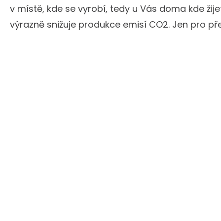
v místě, kde se vyrobí, tedy u Vás doma kde žije
výrazně snižuje produkce emisí CO2. Jen pro p
velkou instalací solárních panelů ušetříte stejn
se vypustí do ovzduší ujetím 628 127 kilometrů. A 
Chci nabídku