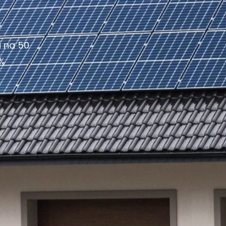
a na 50
 %