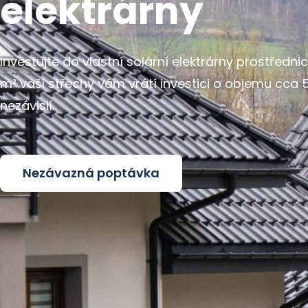
elektrárny
Investujte do vlastní solární elektrárny prostředni
m² vaší střechy vám vrátí investici o objemu cca 
nezávislí.
Nezávazná poptávka