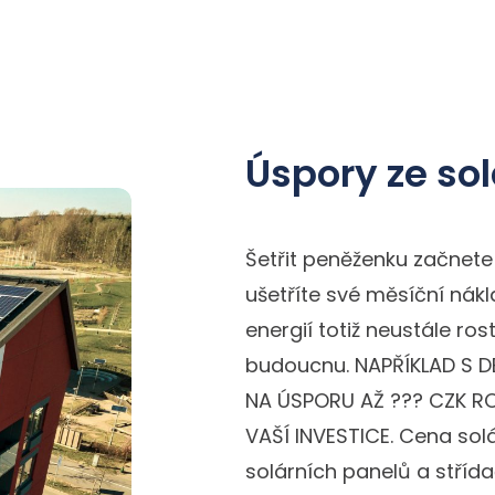
Úspory ze so
Šetřit peněženku začnete
ušetříte své měsíční nákl
energií totiž neustále r
budoucnu. NAPŘÍKLAD S 
NA ÚSPORU AŽ ??? CZK RO
VAŠÍ INVESTICE. Cena solá
solárních panelů a stří