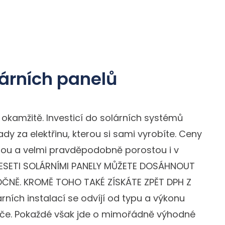
lárních panelů
 okamžitě. Investicí do solárních systémů
ady za elektřinu, kterou si sami vyrobíte. Ceny
ostou a velmi pravděpodobně porostou i v
DESETI SOLÁRNÍMI PANELY MŮŽETE DOSÁHNOUT
ČNĚ. KROMĚ TOHO TAKÉ ZÍSKÁTE ZPĚT DPH Z
rních instalací se odvíjí od typu a výkonu
dače. Pokaždé však jde o mimořádně výhodné