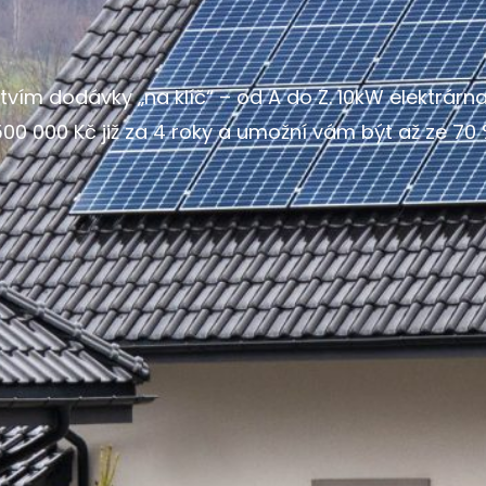
ctvím dodávky „na klíč“ – od A do Z. 10kW elektrárn
500 000 Kč již za 4 roky a umožní vám být až ze 70