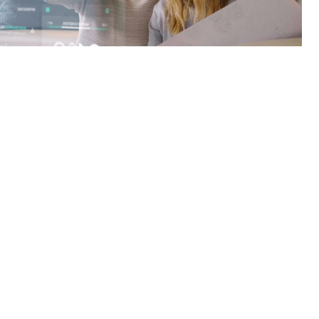
oty Vaší nemovitosti
 energetický štítek pro každého, kdo chce
jmout dům. K lepší energetické certifikaci