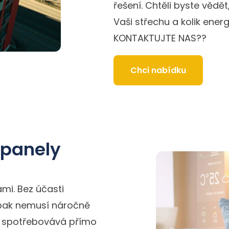
řešení. Chtěli byste vědět
Vaši střechu a kolik ene
KONTAKTUJTE NAS??
Chci nabídku
 panely
sami. Bez účasti
e pak nemusí náročně
e spotřebovává přímo