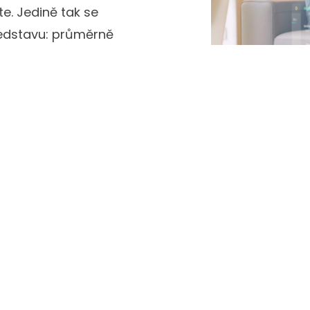
te. Jedině tak se
ředstavu: průměrně
ý objem emisí CO2, jako
to už stojí zato.
Zvýšení hodn
Od ledna 2015 je povinný
koupit, prodat nebo prona