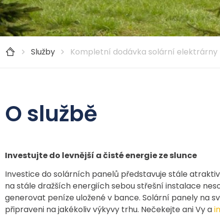
Služby
Kompletní dodávka solární elektrárny
O službě
Investujte do levnější a čisté energie ze slunce
Investice do solárních panelů představuje stále atraktiv
na stále dražších energiích sebou střešní instalace neso
generovat peníze uložené v bance. Solární panely na svých
připraveni na jakékoliv výkyvy trhu. Nečekejte ani Vy a
i