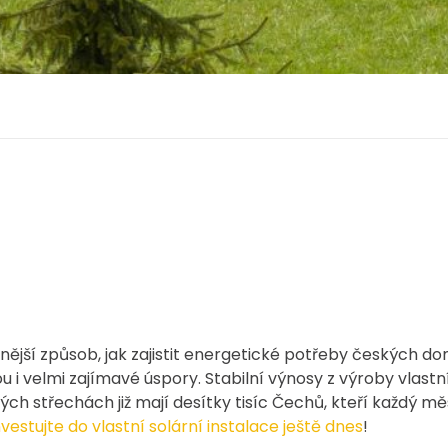
nější způsob, jak zajistit energetické potřeby českých dom
u i velmi zajímavé úspory. Stabilní výnosy z výroby vlastn
 střechách již mají desítky tisíc Čechů, kteří každý měsíc 
nvestujte do vlastní solární instalace ještě dnes
!