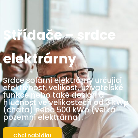
Střídače – srdce
elektrárny
Srdce solární elektrárny určující
efektivnost, velikost, uživatelské
funkce nebo také design a
hlučnost ve velikostech od 3 kWp
(chata) nebo 500 kWp (velká
pozemní elektrárna).
Chci nabídku