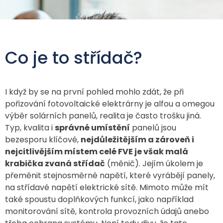
Co je to střídač?
I když by se na první pohled mohlo zdát, že při
pořizování fotovoltaické elektrárny je alfou a omegou
výběr solárních panelů, realita je často trošku jiná.
Typ, kvalita i
správné umístění
panelů jsou
bezesporu klíčové,
nejdůležitějším a zároveň i
nejcitlivějším místem celé FVE je však malá
krabička zvaná střídač
(měnič). Jejím úkolem je
přeměnit stejnosměrné napětí, které vyrábějí panely,
na střídavé napětí elektrické sítě. Mimoto může mít
také spoustu doplňkových funkcí, jako například
monitorování sítě, kontrola provozních údajů anebo