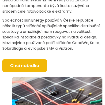
třeba ochrana systému. Není tedy divu, že tato
nenápadná komponenta bývá často nazývána
srdcem celé fotovoltaické elektrárny.
Společnost sun.Energy používá v České republice
několik typů střídačů splňujících specifika distribuční
soustavy a umožňující nám reagovat na velikost,
specifika instalace a požadavky na kvalitu či design.
Mezi nejvíce používané patří střídače GoodWe, Solax,
SolardEdge či evropské SMA a Victron.
Chci nabídku